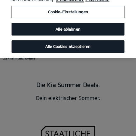
Kia EV4 81.4-kWh-Batterie, FWD GT-Line
(Strom/Reduktionsgetriebe); 150
Cookie-Einstellungen
kW (204 PS): Stromverbrauch kombiniert 15,8 kWh/100 km; CO₂-Emissionen
kombiniert 0 g/km; CO₂-Klasse A. Bis zu 584 km Reichweite.
1
Kia EV2 Frontantrieb, 4-Sitzer, 61,0-kWh-Batterie GT-Line
Alle ablehnen
(Strom/Reduktionsgetriebe); 99.5 kW (135 PS): Stromverbrauch kombiniert
16,3 kWh/100 km; CO₂-Emissionen kombiniert 0 g/km; CO₂-Klasse A. Bis zu
413 km Reichweite.
1
Kia EV3 Frontantrieb, 81,4-kWh-Batterie GT-Line
Alle Cookies akzeptieren
(Strom/Reduktionsgetriebe); 150 kW (204 PS): Stromverbrauch kombiniert
16,2 kWh/100 km; CO₂-Emissionen kombiniert 0 g/km; CO₂-Klasse A. Bis zu
597 km Reichweite.
1
Die Kia Summer Deals.
Dein elektrischer Sommer.