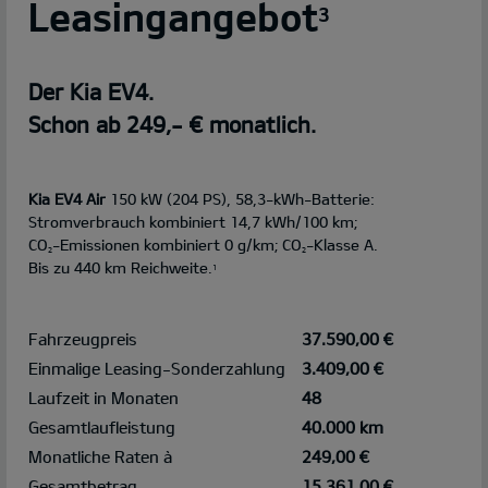
Leasingangebot
3
Der Kia EV4.
Schon ab 249,- € monatlich.
Kia EV4 Air
150 kW (204 PS), 58,3-kWh-Batterie:
Stromverbrauch kombiniert 14,7 kWh/100 km;
CO
-Emissionen kombiniert 0 g/km; CO
-Klasse A.
2
2
Bis zu 440 km Reichweite.
1
Fahrzeugpreis
37.590,00 €
Einmalige Leasing-Sonderzahlung
3.409,00 €
Laufzeit in Monaten
48
Gesamtlaufleistung
40.000 km
Monatliche Raten à
249,00 €
Gesamtbetrag
15.361,00 €