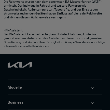
Die Reichweite wurde nach dem genormten EU-Messverfahren (WLTP)
ermittelt. Der individuelle Fahrstil und weitere Faktoren wie
Geschwindigkeit, Außentemperatur, Topografie‚ und der Einsatz von
stromverbrauchenden Geräten haben Einfluss auf die reale Reichweite
und können diese möglicherweise verringern.
KI-Assistent
2
Der KI-Assistent kann nach erfolgtem Update 1 Jahr lang kostenlos
genutzt werden. Antworten des Assistenten dienen nur zur allgemeinen
Orientierung und sind auf ihre Richtigkeit zu überprüfen, da sie unrichtige
Informationen enthalten können.
Modelle
Business