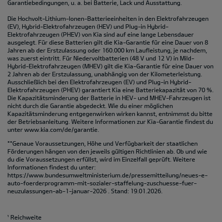
Garantiebedingungen, u. a. bei Batterie, Lack und Ausstattung.
Die Hochvolt-Lithium-Ionen-Batterieeinheiten in den Elektrofahrzeugen
(EV), Hybrid-Elektrofahrzeugen (HEV) und Plug-in Hybrid-
Elektrofahrzeugen (PHEV) von Kia sind auf eine lange Lebensdauer
ausgelegt. Für diese Batterien gilt die Kia-Garantie für eine Dauer von 8
Jahren ab der Erstzulassung oder 160.000 km Laufleistung, je nachdem,
was zuerst eintritt. Für Niedervoltbatterien (48 V und 12 V) in Mild-
Hybrid-Elektrofahrzeugen (MHEV) gilt die Kia-Garantie für eine Dauer von
2 Jahren ab der Erstzulassung, unabhängig von der Kilometerleistung.
Ausschließlich bei den Elektrofahrzeugen (EV) und Plug-in Hybrid-
Elektrofahrzeugen (PHEV) garantiert Kia eine Batteriekapazität von 70 %.
Die Kapazitätsminderung der Batterie in HEV- und MHEV-Fahrzeugen ist
nicht durch die Garantie abgedeckt. Wie du einer möglichen
Kapazitätsminderung entgegenwirken wirken kannst, entnimmst du bitte
der Betriebsanleitung. Weitere Informationen zur Kia-Garantie findest du
unter
www.kia.com/de/garantie.
**Genaue Voraussetzungen, Höhe und Verfügbarkeit der staatlichen
Förderungen hängen von den jeweils gültigen Richtlinien ab. Ob und wie
du die Voraussetzungen erfüllst, wird im Einzelfall geprüft. Weitere
Informationen findest du unter:
https://www.bundesumweltministerium.de/pressemitteilung/neues-e-
auto-foerderprogramm-mit-sozialer-staffelung-zuschuesse-fuer-
neuzulassungen-ab-1-januar-2026
. Stand: 19.01.2026.
¹ Reichweite