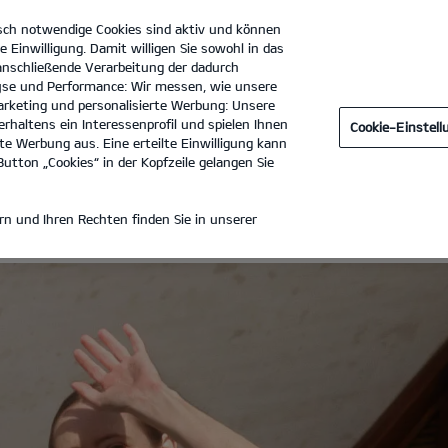
sch notwendige Cookies sind aktiv und können
e Einwilligung. Damit willigen Sie sowohl in das
 anschließende Verarbeitung der dadurch
se und Performance: Wir messen, wie unsere
Ernst Dello GmbH & Co. KG
Tel. :
040 - 727606-0
rketing und personalisierte Werbung: Unsere
rhaltens ein Interessenprofil und spielen Ihnen
Cookie-Einstel
TWAGEN
e Werbung aus. Eine erteilte Einwilligung kann
utton „Cookies“ in der Kopfzeile gelangen Sie
ZIERTE GEBRAUCHTWAGEN
n und Ihren Rechten finden Sie in unserer