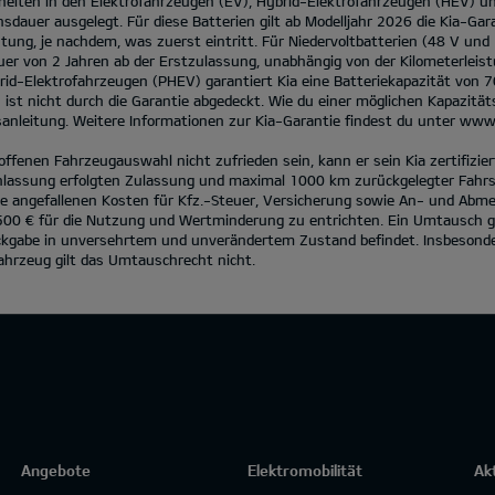
heiten in den Elektrofahrzeugen (EV), Hybrid-Elektrofahrzeugen (HEV) u
sdauer ausgelegt. Für diese Batterien gilt ab Modelljahr 2026 die Kia-Gar
ung, je nachdem, was zuerst eintritt. Für Niedervoltbatterien (48 V und
uer von 2 Jahren ab der Erstzulassung, unabhängig von der Kilometerleist
rid-Elektrofahrzeugen (PHEV) garantiert Kia eine Batteriekapazität von 
st nicht durch die Garantie abgedeckt. Wie du einer möglichen Kapazit
anleitung. Weitere Informationen zur Kia-Garantie findest du unter
www.
roffenen Fahrzeugauswahl nicht zufrieden sein, kann er sein Kia zertifiz
lassung erfolgten Zulassung und maximal 1000 km zurückgelegter Fahrst
e angefallenen Kosten für Kfz.-Steuer, Versicherung sowie An- und Abm
500 € für die Nutzung und Wertminderung zu entrichten. Ein Umtausch g
ckgabe in unversehrtem und unverändertem Zustand befindet. Insbesonder
ahrzeug gilt das Umtauschrecht nicht.
Angebote
Elektromobilität
Ak