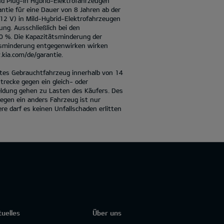
nd Plug-in Hybrid-Elektrofahrzeugen
antie für eine Dauer von 8 Jahren ab der
 12 V) in Mild-Hybrid-Elektrofahrzeugen
ung. Ausschließlich bei den
70 %. Die Kapazitätsminderung der
ätsminderung entgegenwirken wirken
kia.com/de/garantie.
iertes Gebrauchtfahrzeug innerhalb von 14
recke gegen ein gleich- oder
eldung gehen zu Lasten des Käufers. Des
egen ein anders Fahrzeug ist nur
e darf es keinen Unfallschaden erlitten
tuelles
Über uns