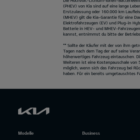
Die Hochvolt-Lithium-Ionen-Batterieein
(PHEV) von Kia sind auf eine lange Leben
Erstzulassung oder 160.000 km Laufleist
(MHEV) gilt die Kia-Garantie für eine Da
Elektrofahrzeugen (EV) und Plug-in Hyb
Batterie in HEV- und MHEV-Fahrzeugen i
kannst, entnimmst du bitte der Betriebs
** Sollte der Käufer mit der von ihm get
Tagen nach dem Tag der auf seine Veran
höherwertiges Fahrzeug eintauschen. Di
Weiteren ist eine Kostenpauschale von 
möglich, wenn sich das Fahrzeug bei Rü
haben. Für ein bereits umgetauschtes F
Modelle
Business