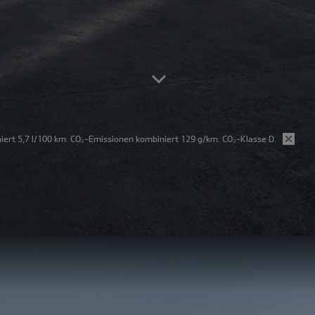
iert 5,7 l/100 km. CO₂-Emissionen kombiniert 129 g/km. CO₂-Klasse D.