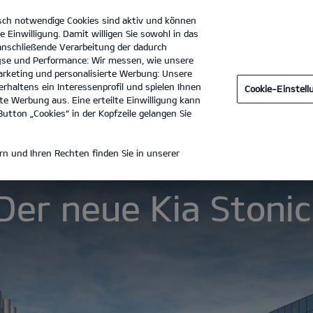
sch notwendige Cookies sind aktiv und können
e Einwilligung. Damit willigen Sie sowohl in das
 anschließende Verarbeitung der dadurch
se und Performance: Wir messen, wie unsere
Ernst Dello GmbH & Co. KG
Tel. :
040 - 727606-0
rketing und personalisierte Werbung: Unsere
rhaltens ein Interessenprofil und spielen Ihnen
Cookie-Einstel
aten
e Werbung aus. Eine erteilte Einwilligung kann
utton „Cookies“ in der Kopfzeile gelangen Sie
E KIA STONIC
n und Ihren Rechten finden Sie in unserer
Der neue Kia Stonic
Geh deinen eigenen Weg.