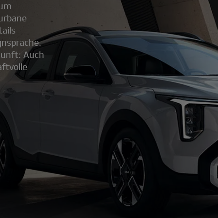
dum
 urbane
ails
gnsprache.
kunft: Auch
ftvolle