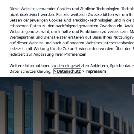
Diese Website verwendet Cookies und ähnliche Technologien. Techni
open
nicht deaktiviert werden. Für alle weiteren Zwecke bitten wir um Ihr
menu
Setzen der jeweiligen Cookies und Tracking-Technologien und in die
erhobenen Daten zu den nachfolgend genannten Zwecken ein: Analy
Website genutzt wird, um Inhalte und Funktionen zu verbessern. Ma
Werbepartner und Dienstleister erstellen auf Basis Ihres Nutzungsve
Der neue Kia Stonic
Entdecken
Technische D
auf dieser Website und auch auf anderen Websites interessenbasiert
jederzeit mit Wirkung für die Zukunft widerrufen werden. Über den B
jederzeit zur Anpassung Ihrer Präferenzen.
MODELLE
STONIC
DER NEU
Weitere Informationen zu den eingesetzten Anbietern, Speicherdauer
Datenschutzerklärung.
> Datenschutz
> Impressum