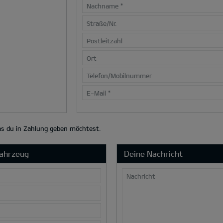
Nachname
*
Straße/Nr.
Postleitzahl
Ort
Telefon/Mobilnummer
E-Mail
*
das du in Zahlung geben möchtest.
Fahrzeug
Deine Nachricht
Nachricht