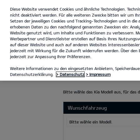
Diese Website verwendet Cookies und ähnliche Technologien. Techni
open
nicht deaktiviert werden. Für alle weiteren Zwecke bitten wir um Ihr
menu
Setzen der jeweiligen Cookies und Tracking-Technologien und in die
erhobenen Daten zu den nachfolgend genannten Zwecken ein: Analy
Website genutzt wird, um Inhalte und Funktionen zu verbessern. Ma
Werbepartner und Dienstleister erstellen auf Basis Ihres Nutzungsve
INZAHLUNGNAHME
auf dieser Website und auch auf anderen Websites interessenbasiert
jederzeit mit Wirkung für die Zukunft widerrufen werden. Über den B
jederzeit zur Anpassung Ihrer Präferenzen.
INZAHLUNGN
Weitere Informationen zu den eingesetzten Anbietern, Speicherdauer
Datenschutzerklärung.
> Datenschutz
> Impressum
Bitte wähle das Kia Modell aus, für das 
Wunschfahrzeug
Bitte wähle ein Modell.