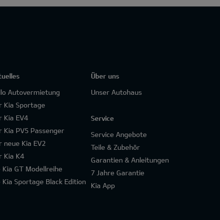
tuelles
Über uns
llo Autovermietung
Unser Autohaus
r Kia Sportage
r Kia EV4
Service
r Kia PV5 Passenger
Service Angebote
r neue Kia EV2
Teile & Zubehör
r Kia K4
Garantien & Anleitungen
e Kia GT Modellreihe
7 Jahre Garantie
e Kia Sportage Black Edition
Kia App