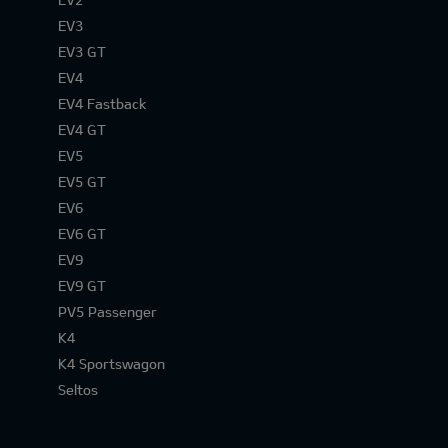
EV3
EV3 GT
EV4
EV4 Fastback
EV4 GT
EV5
EV5 GT
EV6
EV6 GT
EV9
EV9 GT
PV5 Passenger
K4
K4 Sportswagon
Seltos