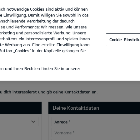
sch notwendige Cookies sind aktiv und können
e Einwilligung. Damit willigen Sie sowohl in das
 anschließende Verarbeitung der dadurch
se und Performance: Wir messen, wie unsere
Ernst Dello GmbH & Co. KG
Tel. :
040 - 727606-0
rketing und personalisierte Werbung: Unsere
rhaltens ein Interessenprofil und spielen Ihnen
Cookie-Einstel
e Werbung aus. Eine erteilte Einwilligung kann
utton „Cookies“ in der Kopfzeile gelangen Sie
AHME
n und Ihren Rechten finden Sie in unserer
du dich interessierst und gib deine Kontaktdaten an.
Deine Kontaktdaten
Anrede
*
Vorname
*